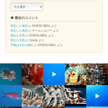
◆
ア
ー
◆ 最近のコメント
カ
イ
安定した海況
に
DIVEGLOBAL
より
ブ
安定した海況
に
チームシルバー
より
荒れた天気
に
DIVEGLOBAL
より
荒れた天気
に
Family
より
予報はずれの晴れ
に
DIVEGLOBAL
より