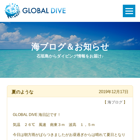
海ブログ＆お知らせ
石垣島からダイビング情報をお届け♪
夏のような
2019年12月17日
【
海ブログ
】
GLOBAL DIVE 海日記です！
気温 ２６℃ 風速 南東３ｍ 波高 １，５ｍ
今日は朝方雨がぱらつきましたがお昼過ぎからは晴れて夏日となり