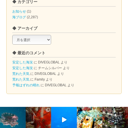
◆ カテゴリー
お知らせ
(1)
海ブログ
(2,287)
◆ アーカイブ
◆
ア
ー
◆ 最近のコメント
カ
イ
安定した海況
に
DIVEGLOBAL
より
ブ
安定した海況
に
チームシルバー
より
荒れた天気
に
DIVEGLOBAL
より
荒れた天気
に
Family
より
予報はずれの晴れ
に
DIVEGLOBAL
より