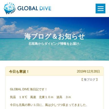
海ブログ＆お知らせ
石垣島からダイビング情報をお届け♪
今日も寒波！
2019年12月28日
【
海ブログ
】
GLOBAL DIVE 海日記です！
気温 １８℃ 風速 北東１０ｍ 波高 ３ｍ
今日も北風の寒い１日に、風は少しづつ収まってきました、