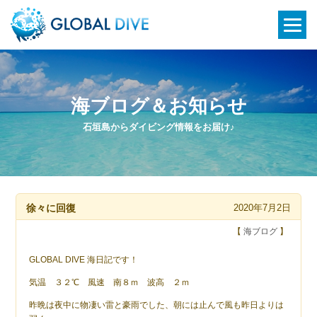
海ブログ＆お知らせ
石垣島からダイビング情報をお届け♪
徐々に回復
2020年7月2日
【
海ブログ
】
GLOBAL DIVE 海日記です！
気温 ３２℃ 風速 南８ｍ 波高 ２ｍ
昨晩は夜中に物凄い雷と豪雨でした、朝には止んで風も昨日よりは