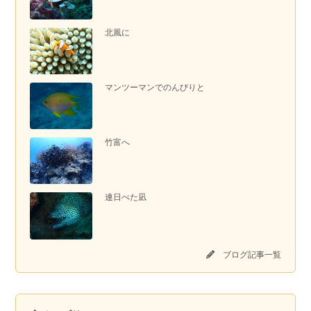
北風に
マンツーマンでのんびりと
竹富へ
連日べた凪
ブログ記事一覧