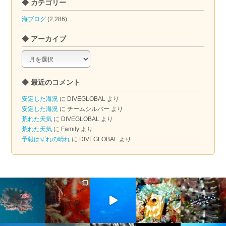
◆ カテゴリー
海ブログ
(2,286)
◆ アーカイブ
◆
ア
ー
◆ 最近のコメント
カ
イ
安定した海況
に
DIVEGLOBAL
より
ブ
安定した海況
に
チームシルバー
より
荒れた天気
に
DIVEGLOBAL
より
荒れた天気
に
Family
より
予報はずれの晴れ
に
DIVEGLOBAL
より