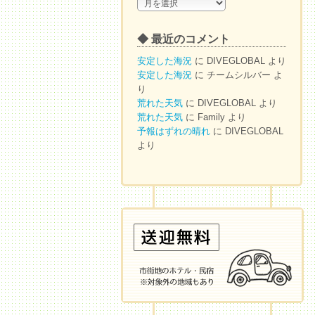
◆
ア
ー
◆ 最近のコメント
カ
イ
安定した海況
に
DIVEGLOBAL
より
ブ
安定した海況
に
チームシルバー
よ
り
荒れた天気
に
DIVEGLOBAL
より
荒れた天気
に
Family
より
予報はずれの晴れ
に
DIVEGLOBAL
より