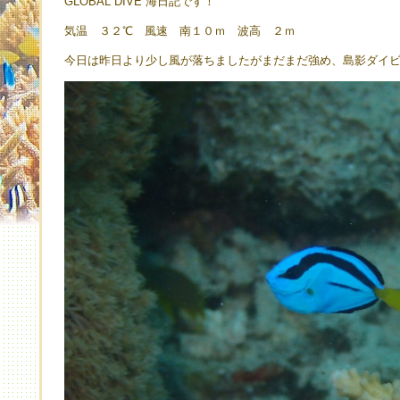
GLOBAL DIVE 海日記です！
気温 ３２℃ 風速 南１０ｍ 波高 ２ｍ
今日は昨日より少し風が落ちましたがまだまだ強め、島影ダイ