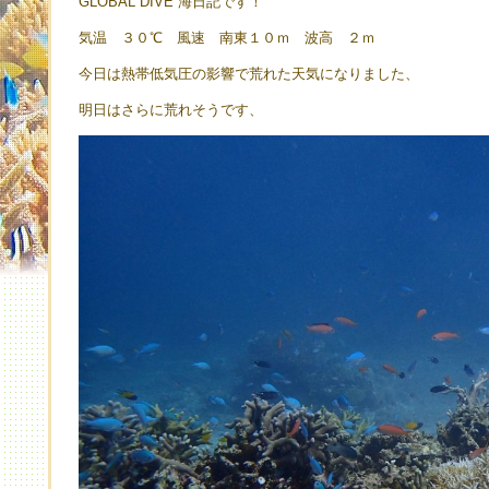
GLOBAL DIVE 海日記です！
気温 ３０℃ 風速 南東１０ｍ 波高 ２ｍ
今日は熱帯低気圧の影響で荒れた天気になりました、
明日はさらに荒れそうです、