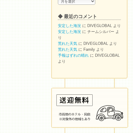
◆
ア
ー
◆ 最近のコメント
カ
イ
安定した海況
に
DIVEGLOBAL
より
ブ
安定した海況
に
チームシルバー
よ
り
荒れた天気
に
DIVEGLOBAL
より
荒れた天気
に
Family
より
予報はずれの晴れ
に
DIVEGLOBAL
より