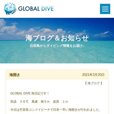
海ブログ＆お知らせ
石垣島からダイビング情報をお届け♪
海開き
2021年3月20日
【
海ブログ
】
GLOBAL DIVE 海日記です！
気温 ２６℃ 風速 南５ｍ 波高 １ｍ
今日は竹富島コンドイビーチで日本一早い海開きが行われました、