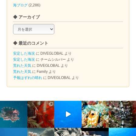
海ブログ
(2,286)
◆ アーカイブ
◆
ア
ー
◆ 最近のコメント
カ
イ
安定した海況
に
DIVEGLOBAL
より
ブ
安定した海況
に
チームシルバー
より
荒れた天気
に
DIVEGLOBAL
より
荒れた天気
に
Family
より
予報はずれの晴れ
に
DIVEGLOBAL
より