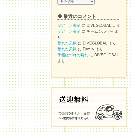
◆
ア
ー
◆ 最近のコメント
カ
イ
安定した海況
に
DIVEGLOBAL
より
ブ
安定した海況
に
チームシルバー
よ
り
荒れた天気
に
DIVEGLOBAL
より
荒れた天気
に
Family
より
予報はずれの晴れ
に
DIVEGLOBAL
より