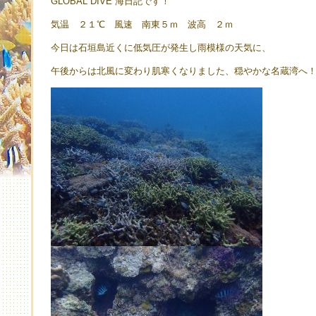
GLOBAL DIVE 海日記です！
気温 ２１℃ 風速 南東５ｍ 波高 ２ｍ
今日は石垣島近くに低気圧が発生し雨模様の天気に、
午後からは北風に変わり肌寒くなりました、穏やかな名蔵湾へ