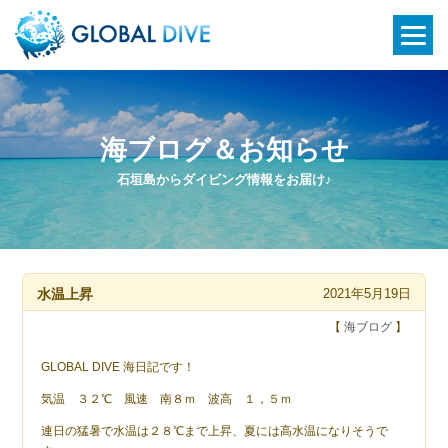
海ブログ＆お知らせ
石垣島からダイビング情報をお届け♪
水温上昇
2021年5月19日
【
海ブログ
】
GLOBAL DIVE 海日記です！
気温 ３２℃ 風速 南８ｍ 波高 １，５ｍ
連日の猛暑で水温は２８℃まで上昇、夏には高水温になりそうで