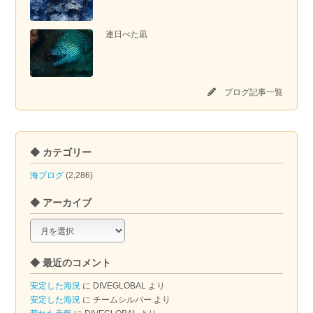
連日べた凪
ブログ記事一覧
◆ カテゴリー
海ブログ
(2,286)
◆ アーカイブ
◆
ア
ー
◆ 最近のコメント
カ
イ
安定した海況
に
DIVEGLOBAL
より
ブ
安定した海況
に
チームシルバー
より