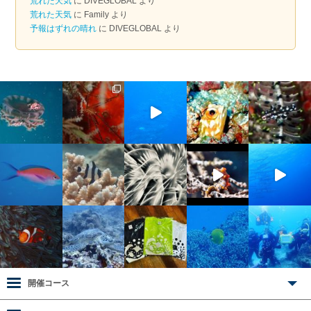
荒れた天気
に
DIVEGLOBAL
より
荒れた天気
に
Family
より
予報はずれの晴れ
に
DIVEGLOBAL
より
開催コース