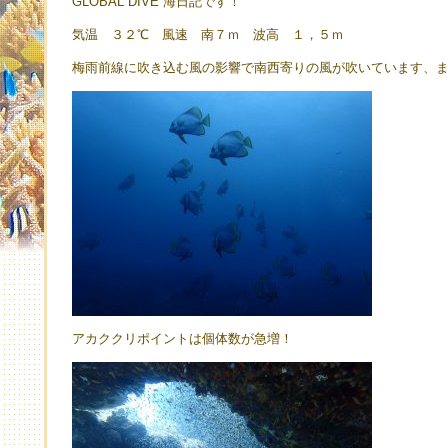
GLOBAL DIVE 海日記です！
気温 ３２℃ 風速 南７ｍ 波高 １，５ｍ
梅雨前線に吹き込む風の影響で南西寄りの風が吹いています、
アカククリポイントは個体数が急増！