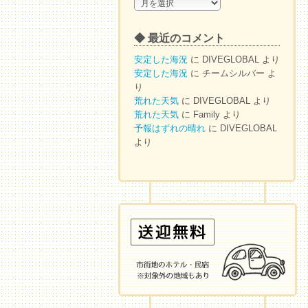
◆
ア
ー
◆ 最近のコメント
カ
イ
安定した海況
に
DIVEGLOBAL
より
ブ
安定した海況
に
チームシルバー
よ
り
荒れた天気
に
DIVEGLOBAL
より
荒れた天気
に
Family
より
予報はずれの晴れ
に
DIVEGLOBAL
より