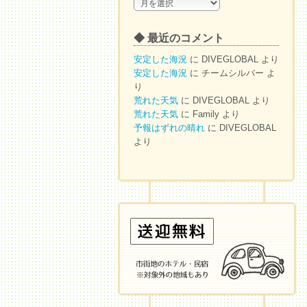
◆
ア
ー
◆ 最近のコメント
カ
イ
安定した海況
に
DIVEGLOBAL
より
ブ
安定した海況
に
チームシルバー
よ
り
荒れた天気
に
DIVEGLOBAL
より
荒れた天気
に
Family
より
予報はずれの晴れ
に
DIVEGLOBAL
より