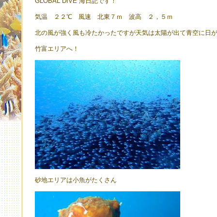
GLOBAL DIVE 海日記です！
気温 ２２℃ 風速 北東７ｍ 波高 ２，５ｍ
北の風が強く風も冷たかったですが天気は太陽が出て青空に日
竹富エリアへ！
砂地エリアは小魚がたくさん