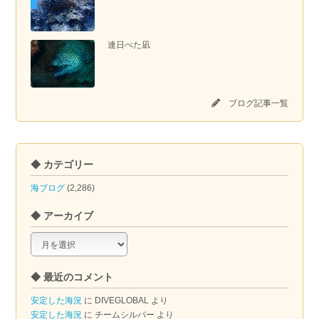
連日べた凪
ブログ記事一覧
◆ カテゴリー
海ブログ
(2,286)
◆ アーカイブ
◆
ア
ー
◆ 最近のコメント
カ
イ
安定した海況
に
DIVEGLOBAL
より
ブ
安定した海況
に
チームシルバー
より