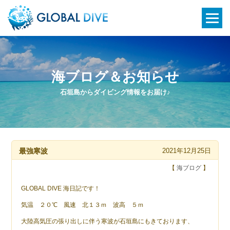
海ブログ＆お知らせ
石垣島からダイビング情報をお届け♪
最強寒波
2021年12月25日
【
海ブログ
】
GLOBAL DIVE 海日記です！
気温 ２０℃ 風速 北１３ｍ 波高 ５ｍ
大陸高気圧の張り出しに伴う寒波が石垣島にもきております、