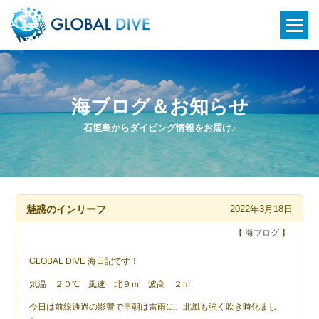
海ブログ＆お知らせ
石垣島からダイビング情報をお届け♪
魅惑のインリーフ
2022年3月18日
【
海ブログ
】
GLOBAL DIVE 海日記です！
気温 ２０℃ 風速 北９ｍ 波高 ２ｍ
今日は前線通過の影響で早朝は雷雨に、北風も強く吹き時化まし