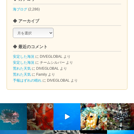
海ブログ
(2,286)
◆ アーカイブ
◆
ア
ー
◆ 最近のコメント
カ
イ
安定した海況
に
DIVEGLOBAL
より
ブ
安定した海況
に
チームシルバー
より
荒れた天気
に
DIVEGLOBAL
より
荒れた天気
に
Family
より
予報はずれの晴れ
に
DIVEGLOBAL
より