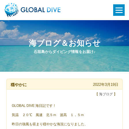
海ブログ＆お知らせ
石垣島からダイビング情報をお届け♪
穏やかに
2022年3月19日
【
海ブログ
】
GLOBAL DIVE 海日記です！
気温 ２０℃ 風速 北５ｍ 波高 １，５ｍ
昨日の強風も収まり穏やかな海況になりました、