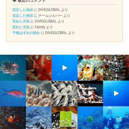
◆ 最近のコメント
カ
イ
安定した海況
に
DIVEGLOBAL
より
ブ
安定した海況
に
チームシルバー
より
荒れた天気
に
DIVEGLOBAL
より
荒れた天気
に
Family
より
予報はずれの晴れ
に
DIVEGLOBAL
より