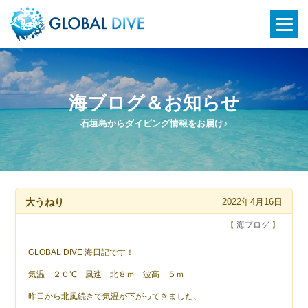
海ブログ＆お知らせ
石垣島からダイビング情報をお届け♪
大うねり
2022年4月16日
【
海ブログ
】
GLOBAL DIVE 海日記です！
気温 ２０℃ 風速 北８ｍ 波高 ５ｍ
昨日から北風続きで気温が下がってきました、