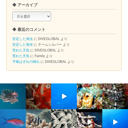
◆ アーカイブ
◆
ア
ー
◆ 最近のコメント
カ
イ
安定した海況
に
DIVEGLOBAL
より
ブ
安定した海況
に
チームシルバー
より
荒れた天気
に
DIVEGLOBAL
より
荒れた天気
に
Family
より
予報はずれの晴れ
に
DIVEGLOBAL
より