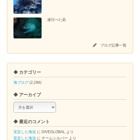
連日べた凪
ブログ記事一覧
◆ カテゴリー
海ブログ
(2,286)
◆ アーカイブ
◆
ア
ー
◆ 最近のコメント
カ
イ
安定した海況
に
DIVEGLOBAL
より
ブ
安定した海況
に
チームシルバー
より