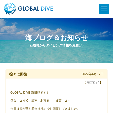
海ブログ＆お知らせ
石垣島からダイビング情報をお届け♪
徐々に回復
2022年4月17日
【
海ブログ
】
GLOBAL DIVE 海日記です！
気温 ２４℃ 風速 北東５ｍ 波高 ２ｍ
今日は風が落ち着き海況も少し回復してきました、