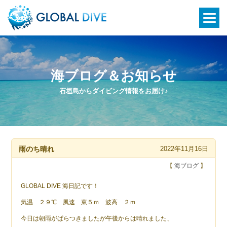
海ブログ＆お知らせ
石垣島からダイビング情報をお届け♪
雨のち晴れ
2022年11月16日
【
海ブログ
】
GLOBAL DIVE 海日記です！
気温 ２９℃ 風速 東５ｍ 波高 ２ｍ
今日は朝雨がぱらつきましたが午後からは晴れました、