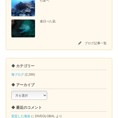
竹富へ
連日べた凪
ブログ記事一覧
◆ カテゴリー
海ブログ
(2,286)
◆ アーカイブ
◆
ア
ー
◆ 最近のコメント
カ
イ
安定した海況
に
DIVEGLOBAL
より