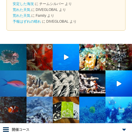
ブ
安定した海況
に
チームシルバー
より
荒れた天気
に
DIVEGLOBAL
より
荒れた天気
に
Family
より
予報はずれの晴れ
に
DIVEGLOBAL
より
開催コース