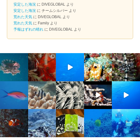
イ
安定した海況
に
DIVEGLOBAL
より
ブ
安定した海況
に
チームシルバー
より
荒れた天気
に
DIVEGLOBAL
より
荒れた天気
に
Family
より
予報はずれの晴れ
に
DIVEGLOBAL
より