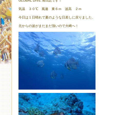
GLOBAL DIVE 海日記です！
気温 ３０℃ 風速 東６ｍ 波高 ２ｍ
今日は１日晴れで夏のような日差しに戻りました、
北からの波がまだまだ強いので大崎へ！