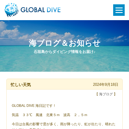
海ブログ＆お知らせ
石垣島からダイビング情報をお届け♪
忙しい天気
2024年9月18日
【
海ブログ
】
GLOBAL DIVE 海日記です！
気温 ３３℃ 風速 北東５ｍ 波高 ２，５ｍ
今日は台風の影響で雲が多く、雨が降ったり、虹が出たり、晴れた