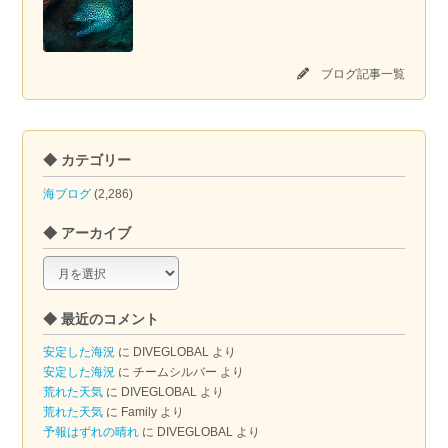
ブログ記事一覧
◆ カテゴリー
海ブログ
(2,286)
◆ アーカイブ
◆
ア
ー
◆ 最近のコメント
カ
イ
安定した海況
に
DIVEGLOBAL
より
ブ
安定した海況
に
チームシルバー
より
荒れた天気
に
DIVEGLOBAL
より
荒れた天気
に
Family
より
予報はずれの晴れ
に
DIVEGLOBAL
より