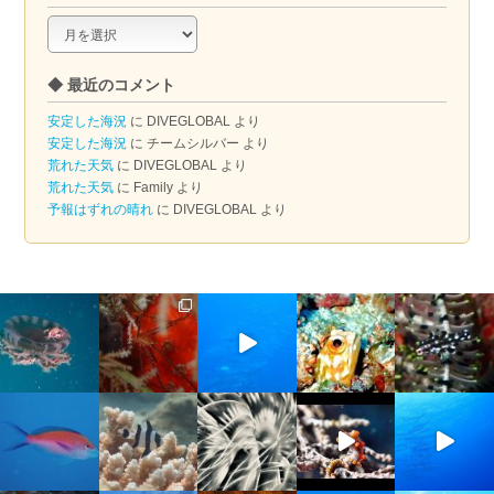
◆
ア
ー
◆ 最近のコメント
カ
イ
安定した海況
に
DIVEGLOBAL
より
ブ
安定した海況
に
チームシルバー
より
荒れた天気
に
DIVEGLOBAL
より
荒れた天気
に
Family
より
予報はずれの晴れ
に
DIVEGLOBAL
より