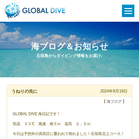
海ブログ＆お知らせ
石垣島からダイビング情報をお届け♪
うねりの先に
2024年9月19日
【
海ブログ
】
GLOBAL DIVE 海日記です！
気温 ３３℃ 風速 南５ｍ 波高 ２，５ｍ
今日は予想外の高気圧に覆われて晴れました！石垣島北上コース！