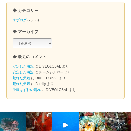
◆ カテゴリー
海ブログ
(2,286)
◆ アーカイブ
◆
ア
ー
◆ 最近のコメント
カ
イ
安定した海況
に
DIVEGLOBAL
より
ブ
安定した海況
に
チームシルバー
より
荒れた天気
に
DIVEGLOBAL
より
荒れた天気
に
Family
より
予報はずれの晴れ
に
DIVEGLOBAL
より