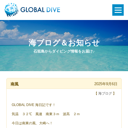
海ブログ＆お知らせ
石垣島からダイビング情報をお届け♪
南風
2025年9月6日
【
海ブログ
】
GLOBAL DIVE 海日記です！
気温 ３２℃ 風速 南東３ｍ 波高 ２ｍ
今日は南東の風、大崎へ！