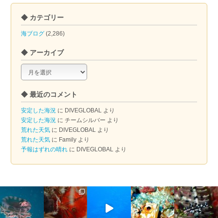
◆ カテゴリー
海ブログ
(2,286)
◆ アーカイブ
◆
ア
ー
◆ 最近のコメント
カ
イ
安定した海況
に
DIVEGLOBAL
より
ブ
安定した海況
に
チームシルバー
より
荒れた天気
に
DIVEGLOBAL
より
荒れた天気
に
Family
より
予報はずれの晴れ
に
DIVEGLOBAL
より