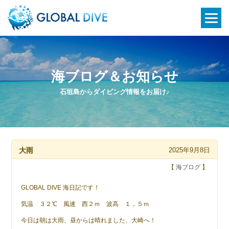
海ブログ＆お知らせ
石垣島からダイビング情報をお届け♪
大雨
2025年9月8日
【
海ブログ
】
GLOBAL DIVE 海日記です！
気温 ３２℃ 風速 西２ｍ 波高 １，５ｍ
今日は朝は大雨、昼からは晴れました、大崎へ！