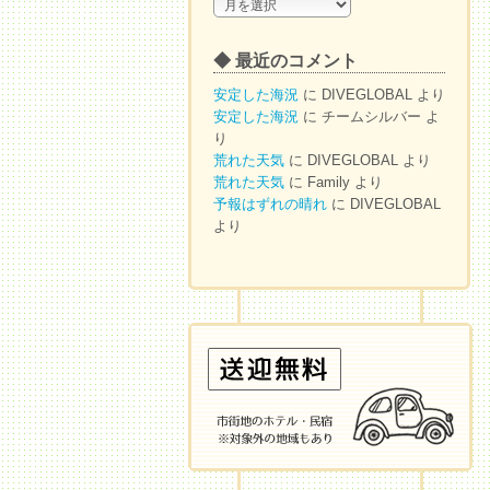
◆
ア
ー
◆ 最近のコメント
カ
イ
安定した海況
に
DIVEGLOBAL
より
ブ
安定した海況
に
チームシルバー
よ
り
荒れた天気
に
DIVEGLOBAL
より
荒れた天気
に
Family
より
予報はずれの晴れ
に
DIVEGLOBAL
より