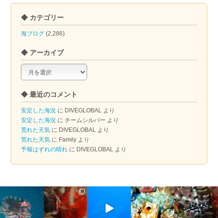
◆ カテゴリー
海ブログ
(2,286)
◆ アーカイブ
◆
ア
ー
◆ 最近のコメント
カ
イ
安定した海況
に
DIVEGLOBAL
より
ブ
安定した海況
に
チームシルバー
より
荒れた天気
に
DIVEGLOBAL
より
荒れた天気
に
Family
より
予報はずれの晴れ
に
DIVEGLOBAL
より