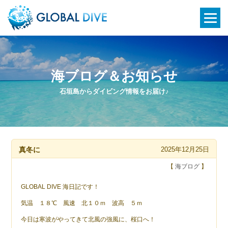
海ブログ＆お知らせ
石垣島からダイビング情報をお届け♪
真冬に
2025年12月25日
【
海ブログ
】
GLOBAL DIVE 海日記です！
気温 １８℃ 風速 北１０ｍ 波高 ５ｍ
今日は寒波がやってきて北風の強風に、桜口へ！