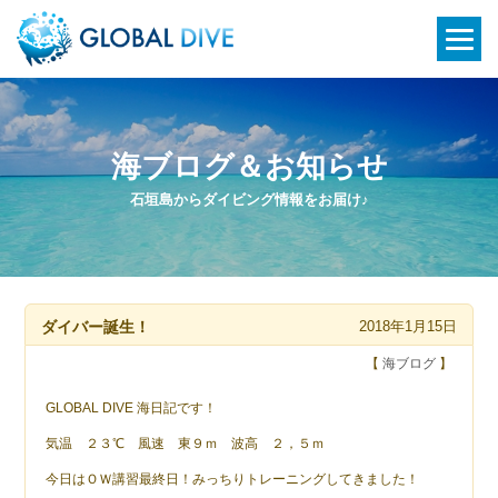
海ブログ＆お知らせ
石垣島からダイビング情報をお届け♪
ダイバー誕生！
2018年1月15日
【
海ブログ
】
GLOBAL DIVE 海日記です！
気温 ２３℃ 風速 東９ｍ 波高 ２，５ｍ
今日はＯＷ講習最終日！みっちりトレーニングしてきました！