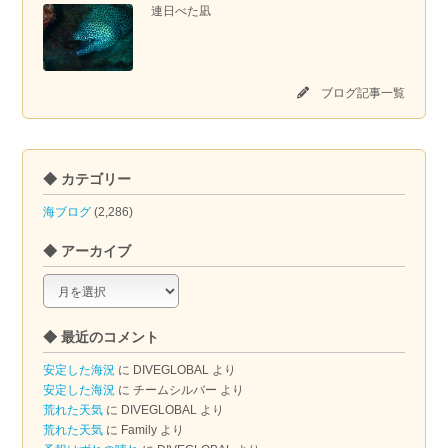
連日べた凪
ブログ記事一覧
◆ カテゴリー
海ブログ
(2,286)
◆ アーカイブ
◆
ア
ー
◆ 最近のコメント
カ
イ
安定した海況
に
DIVEGLOBAL
より
ブ
安定した海況
に
チームシルバー
より
荒れた天気
に
DIVEGLOBAL
より
荒れた天気
に
Family
より