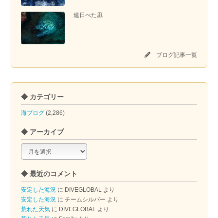
連日べた凪
ブログ記事一覧
◆ カテゴリー
海ブログ
(2,286)
◆ アーカイブ
◆
ア
ー
◆ 最近のコメント
カ
イ
安定した海況
に
DIVEGLOBAL
より
ブ
安定した海況
に
チームシルバー
より
荒れた天気
に
DIVEGLOBAL
より