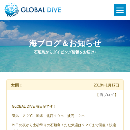
海ブログ＆お知らせ
石垣島からダイビング情報をお届け♪
大雨！
2018年1月17日
【
海ブログ
】
GLOBAL DIVE 海日記です！
気温 ２２℃ 風速 北西１０ｍ 波高 ２ｍ
昨日の夜から土砂降りの石垣島！ただ気温は２２℃まで回復！快適