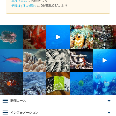
荒れた天気
に
Family
より
予報はずれの晴れ
に
DIVEGLOBAL
より
開催コース
インフォメーション