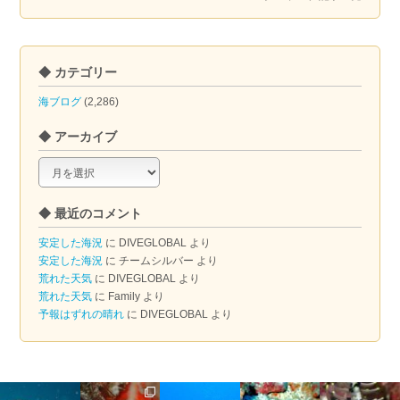
◆ カテゴリー
海ブログ
(2,286)
◆ アーカイブ
◆
ア
ー
◆ 最近のコメント
カ
イ
安定した海況
に
DIVEGLOBAL
より
ブ
安定した海況
に
チームシルバー
より
荒れた天気
に
DIVEGLOBAL
より
荒れた天気
に
Family
より
予報はずれの晴れ
に
DIVEGLOBAL
より