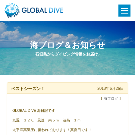
海ブログ＆お知らせ
石垣島からダイビング情報をお届け♪
ベストシーズン！
2018年6月26日
【
海ブログ
】
GLOBAL DIVE 海日記です！
気温 ３２℃ 風速 南５ｍ 波高 １ｍ
太平洋高気圧に覆われております！真夏日です！