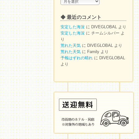
◆
ア
ー
◆ 最近のコメント
カ
イ
安定した海況
に
DIVEGLOBAL
より
ブ
安定した海況
に
チームシルバー
よ
り
荒れた天気
に
DIVEGLOBAL
より
荒れた天気
に
Family
より
予報はずれの晴れ
に
DIVEGLOBAL
より