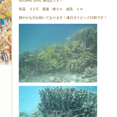
GLOBAL DIVE 海日記です！
気温 ３２℃ 風速 南５ｍ 波高 １ｍ
穏やかな日が続いております！連日ダイビング日和です！