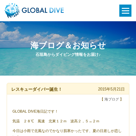
海ブログ＆お知らせ
石垣島からダイビング情報をお届け♪
レスキューダイバー誕生！
2015年5月21日
【
海ブログ
】
GLOBAL DIVE海日記です！
気温 ２８℃ 風速 北東１２ｍ 波高２，５→２ｍ
今日は小雨で北風なのでかなり肌寒かったです、夏の日差しが恋し