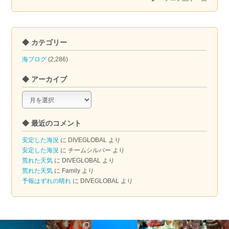
◆ カテゴリー
海ブログ
(2,286)
◆ アーカイブ
◆
ア
ー
◆ 最近のコメント
カ
イ
安定した海況
に
DIVEGLOBAL
より
ブ
安定した海況
に
チームシルバー
より
荒れた天気
に
DIVEGLOBAL
より
荒れた天気
に
Family
より
予報はずれの晴れ
に
DIVEGLOBAL
より