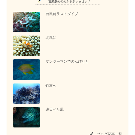
台風前ラストダイブ
北風に
マンツーマンでのんびりと
竹富へ
連日べた凪
ブログ記事一覧