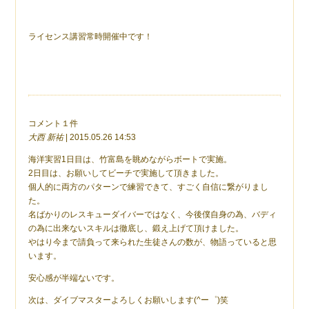
ライセンス講習常時開催中です！
コメント１件
大西 新祐
| 2015.05.26 14:53
海洋実習1日目は、竹富島を眺めながらボートで実施。
2日目は、お願いしてビーチで実施して頂きました。
個人的に両方のパターンで練習できて、すごく自信に繋がりまし
た。
名ばかりのレスキューダイバーではなく、今後僕自身の為、バディ
の為に出来ないスキルは徹底し、鍛え上げて頂けました。
やはり今まで請負って来られた生徒さんの数が、物語っていると思
います。
安心感が半端ないです。
次は、ダイブマスターよろしくお願いします(^ー゜)笑