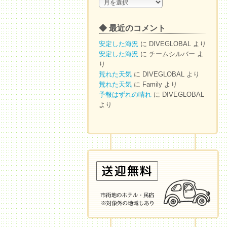
◆
ア
ー
◆ 最近のコメント
カ
イ
安定した海況
に
DIVEGLOBAL
より
ブ
安定した海況
に
チームシルバー
よ
り
荒れた天気
に
DIVEGLOBAL
より
荒れた天気
に
Family
より
予報はずれの晴れ
に
DIVEGLOBAL
より